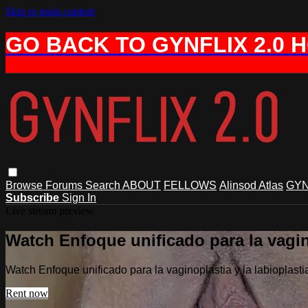
Skip to main content
GO BACK TO GYNFLIX 2.0 
Browse
Forums
Search
ABOUT
FELLOWS
Alinsod Atlas
GYN
Subscribe
Sign In
Live stream preview
Watch Enfoque unificado para la vagino
Watch Enfoque unificado para la vaginoplastia y la labioplastia
Rent now