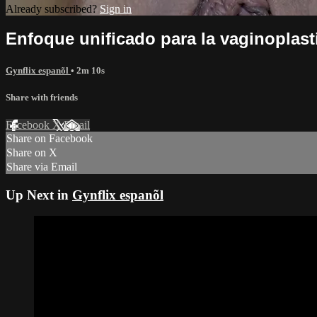
Already subscribed?
Sign in
Enfoque unificado para la vaginoplastia
Gynflix espanõl
• 2m 10s
Share with friends
Facebook
X
Email
Share on Facebook
Share on X
Share via Email
Up Next in
Gynflix espanõl