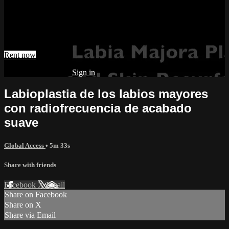
acabado suave
Watch Labioplastia de los labios mayores con
radiofrecuencia de acabado suave
Rent now
Already subscribed?
Sign in
Labioplastia de los labios mayores
con radiofrecuencia de acabado
suave
Global Access
• 5m 33s
Share with friends
Facebook
X
Email
Share on Facebook
Share on X
Share via Email