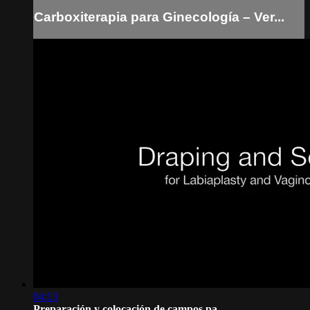
Carboxiterapia para Ginecología – Ver...
04:13
Preparación y colocación de campos pa...