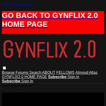
Skip to main content
GO BACK TO GYNFLIX 2.0
HOME PAGE
Browse
Forums
Search
ABOUT
FELLOWS
Alinsod Atlas
GYNFLIX2.0 HOME PAGE
Subscribe
Sign in
Subscribe
Sign In
Live stream preview
Watch Labioplastia de los labios
mayores con radiofrecuencia de