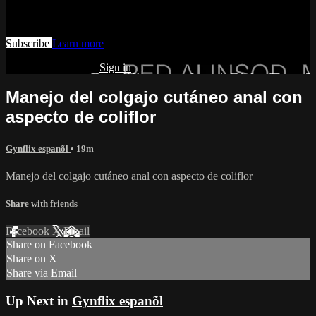
Watch this video and more on AIAVS GYNFLIX 2.0
Subscribe
Learn more
Already subscribed?
Sign in
Manejo del colgajo cutáneo anal con
aspecto de coliflor
Gynflix espanõl
• 19m
Manejo del colgajo cutáneo anal con aspecto de coliflor
Share with friends
Facebook
X
Email
Share on Facebook
Share on X
Share via Email
Up Next in
Gynflix espanõl